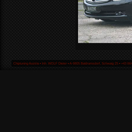
Chiptuning Austria ▪ Inh. WOLF Dieter ▪ A-9805 Baldramsdorf, Schwaig 25 ▪ +43 664