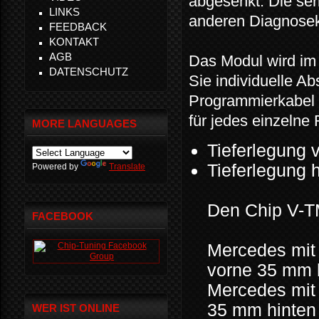
abgesenkt. Die ser
LINKS
anderen Diagnoseko
FEEDBACK
KONTAKT
AGB
Das Modul wird im 
DATENSCHUTZ
Sie individuelle 
Programmierkabel 
für jedes einzelne
MORE LANGUAGES
Tieferlegung
Tieferlegung 
Powered by
Translate
Den Chip V-TM
FACEBOOK
Mercedes mi
vorne 35 mm 
Mercedes mit
35 mm hinte
WER IST ONLINE