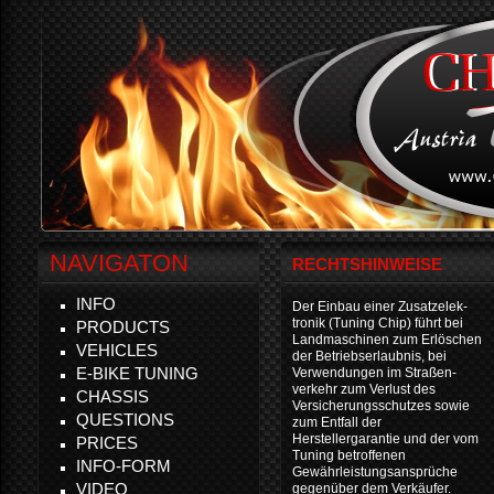
NAVIGATON
RECHTSHINWEISE
INFO
Der Einbau einer Zusatzelek-
tronik (Tuning Chip) führt bei
PRODUCTS
Landmaschinen zum Erlöschen
VEHICLES
der Betriebserlaubnis, bei
E-BIKE TUNING
Verwendungen im Straßen-
verkehr zum Verlust des
CHASSIS
Versicherungsschutzes sowie
QUESTIONS
zum Entfall der
Herstellergarantie und der vom
PRICES
Tuning betroffenen
INFO-FORM
Gewährleistungsansprüche
VIDEO
gegenüber dem Verkäufer.