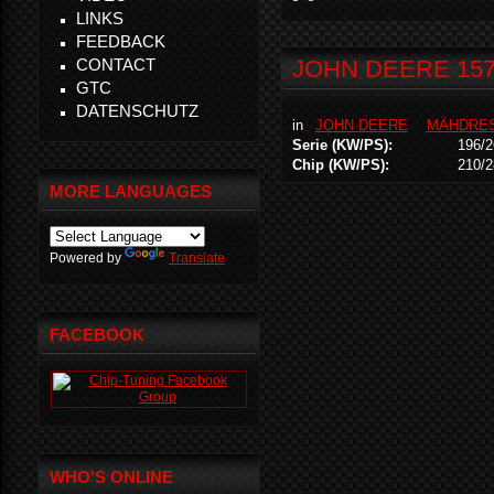
LINKS
FEEDBACK
CONTACT
JOHN DEERE 1570
GTC
DATENSCHUTZ
in
JOHN DEERE
MÄHDRE
Serie (KW/PS):
196/2
Chip (KW/PS):
210/2
MORE LANGUAGES
Powered by
Translate
FACEBOOK
WHO'S ONLINE