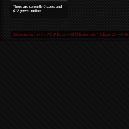
There are currently
0 users
and
612 guests
online.
Chiptuning Austria ▪ Inh. WOLF Dieter ▪ A-9805 Baldramsdorf, Schwaig 25 ▪ +43 664