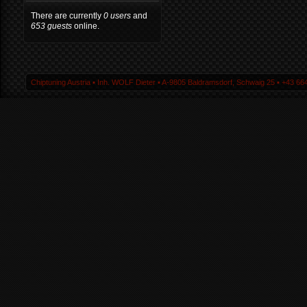
There are currently
0 users
and
653 guests
online.
Chiptuning Austria ▪ Inh. WOLF Dieter ▪ A-9805 Baldramsdorf, Schwaig 25 ▪ +43 664