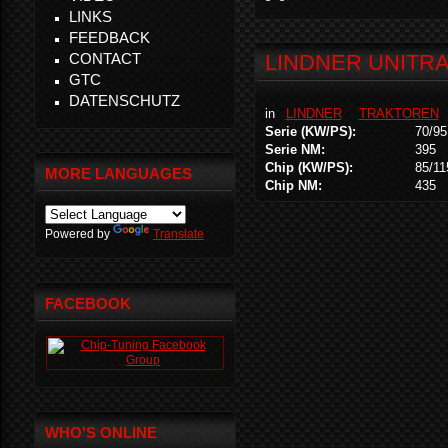
LINKS
FEEDBACK
CONTACT
LINDNER UNITRA
GTC
DATENSCHUTZ
in
LINDNER
TRAKTOREN
Serie (KW/PS):
70/95
Serie NM:
395
Chip (KW/PS):
85/11
MORE LANGUAGES
Chip NM:
435
Powered by
Translate
FACEBOOK
WHO'S ONLINE