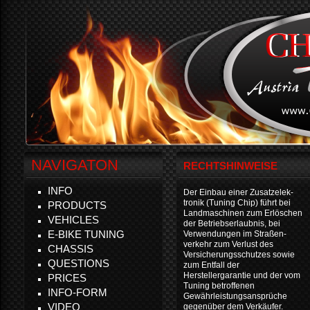
NAVIGATON
RECHTSHINWEISE
INFO
Der Einbau einer Zusatzelek-
tronik (Tuning Chip) führt bei
PRODUCTS
Landmaschinen zum Erlöschen
VEHICLES
der Betriebserlaubnis, bei
E-BIKE TUNING
Verwendungen im Straßen-
verkehr zum Verlust des
CHASSIS
Versicherungsschutzes sowie
QUESTIONS
zum Entfall der
Herstellergarantie und der vom
PRICES
Tuning betroffenen
INFO-FORM
Gewährleistungsansprüche
VIDEO
gegenüber dem Verkäufer.