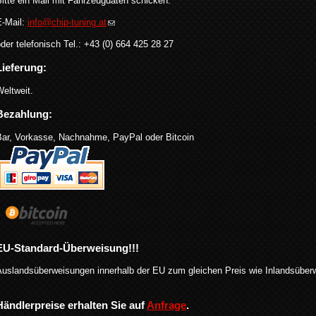
itte ein Mail mit Fahrzeugdaten schicken.
E-Mail:
info@chip-tuning.at
der telefonisch Tel.: +43 (0) 664 425 28 27
Lieferung:
eltweit.
Bezahlung:
Bar, Vorkasse, Nachnahme, PayPal oder Bitcoin
EU-Standard-Überweisung!!!
Auslandsüberweisungen innerhalb der EU zum gleichen Preis wie Inlandsüber
Händlerpreise erhalten Sie auf
Anfrage
.