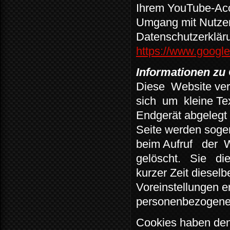
Ihrem YouTube-Acc
Umgang mit Nutzer
Datenschutzerklär
https://www.google.
Informationen zu
Diese
Website ve
sich
um
kleine Te
Endgerät abgelegt 
Seite werden soge
beim Aufruf
der
W
gelöscht.
Sie
di
kurzer Zeit dieselb
Voreinstellungen e
personenbezogene 
Cookies haben den