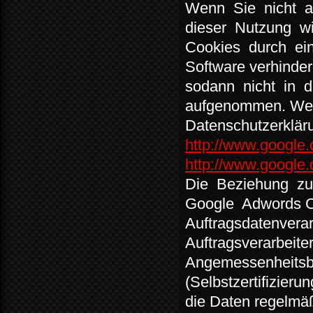
Wenn
Sie
nicht
dieser
Nutzung
w
Cookies
durch
ei
Software verhinder
sodann
nicht
in
d
aufgenommen. Weit
Datenschutzerklär
http://www.google.
http://www.google.d
Die
Beziehung
z
Google
Adwords C
Auftragsdatenverar
Auftragsverarbeite
Angemessenheitsb
(Selbstzertifizieru
die Daten regelmäß