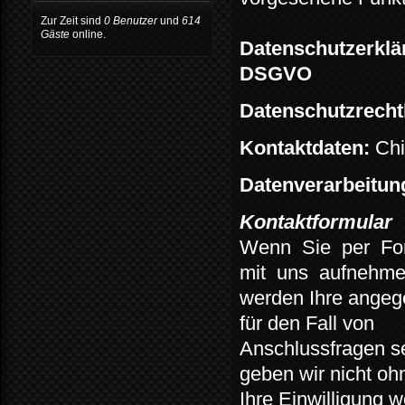
Zur Zeit sind
0 Benutzer
und
614
Gäste
online.
Datenschutzerklä
DSGVO
Datenschutzrechtl
Kontaktdaten:
Chi
Datenverarbeitu
Kontaktformular
Wenn
Sie
per
Fo
mit
uns
aufnehme
werden Ihre angeg
für den Fall von
Anschlussfragen s
geben wir nicht oh
Ihre Einwilligung w