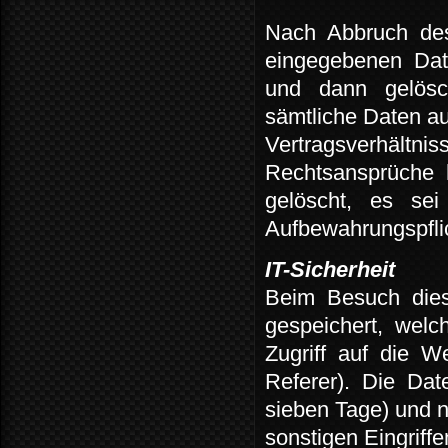
Nach
Abbruch
de
eingegebenen
Dat
und
dann
gelösc
sämtliche Daten au
Vertragsverhältnis
Rechtsansprüche
gelöscht,
es
sei
Aufbewahrungspflic
IT-Sicherheit
Beim
Besuch
die
gespeichert,
welc
Zugriff
auf
die
We
Referer).
Die
Dat
sieben Tage) und 
sonstigen Eingriffe