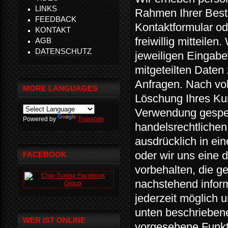
LINKS
Rahmen Ihrer Beste
FEEDBACK
Kontaktformular od
KONTAKT
freiwillig mitteile
AGB
DATENSCHUTZ
jeweiligen Eingabe
mitgeteilten Daten
Anfragen. Nach vol
MORE LANGUAGES
Löschung Ihres Kun
Verwendung gesper
Powered by
Translate
handelsrechtlichen
ausdrücklich in ei
oder wir uns eine
FACEBOOK
vorbehalten, die ge
nachstehend inform
jederzeit möglich 
unten beschriebene
WER IST ONLINE
vorgesehene Funkt