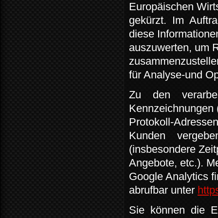
Europäischen Wirt
gekürzt.
Im
Auftr
diese Informatione
auszuwerten, um R
zusammenzustelle
für Analyse-und O
Zu
den
verarbe
Kennzeichnungen (
Protokoll-Adressen
Kunden
vergebe
(insbesondere Zeit
Angebote, etc.). 
Google Analytics f
abrufbar unter
http
Sie
können
die
E