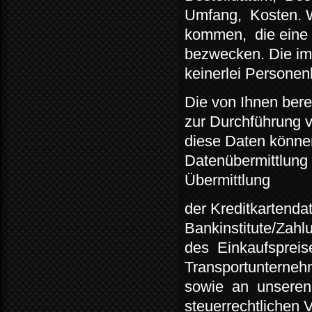
Umfang,
Kosten. 
kommen,
die eine
bezwecken. Die im
keinerlei Persone
Die von Ihnen berei
zur Durchführung v
diese Daten können
Datenübermittlung 
Übermittlung
der Kreditkartenda
Bankinstitute/Zahlu
des
Einkaufspreis
Transportunterneh
sowie
an
unseren
steuerrechtlichen V