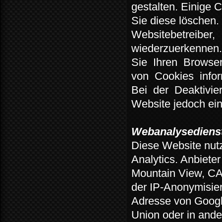
gestalten. Einige 
Sie diese löschen.
Websitebetreiber,
wiederzuerkennen
Sie
Ihren
Browse
von
Cookies
infor
Bei
der
Deaktivie
Website jedoch ein
Webanalysedienst
Diese Website nut
Analytics.
Anbieter
Mountain View, C
der IP-Anonymisier
Adresse von Googl
Union oder in and