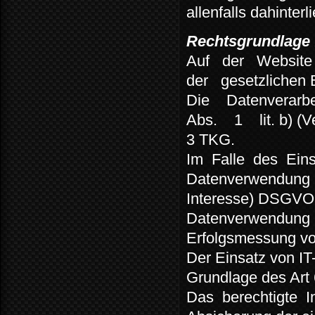
allenfalls dahinte
Rechtsgrundlage f
Auf
der
Website
der
gesetzlichen
Die
Datenverarbe
Abs.
1
lit. b)
3 TKG.
Im
Falle
des
Ein
Datenverwendung
Interesse) DSGVO. 
Datenverwendung is
Erfolgsmessung v
Der Einsatz von IT
Grundlage des Art 
Das
berechtigte
I