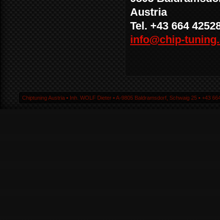
Austria
Tel. +43 664 4252
info@chip-tuning.
Chiptuning Austria ▪ Inh. WOLF Dieter ▪ A-9805 Baldramsdorf, Schwaig 25 ▪ +43 664