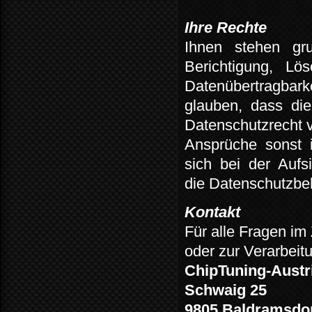
Ihre Rechte
Ihnen
stehen
gr
Berichtigung,
Lös
Datenübertragbarke
glauben,
dass
die
Datenschutzrecht v
Ansprüche
sonst
sich
bei
der
Aufs
die Datenschutzbe
Kontakt
Für alle Fragen i
oder zur Verarbeitu
ChipTuning-Austr
Schwaig 25
9805 Baldramsdo