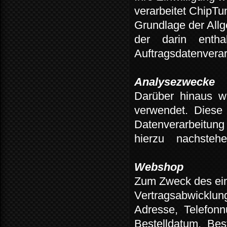
verarbeitet ChipTun
Grundlage der All
der
darin
entha
Auftragsdatenverar
Analysezwecke
Darüber
hinaus
w
verwendet.
Diese
Datenverarbeitung
hierzu
nachstehe
Webshop
Zum Zweck des ein
Vertragsabwicklun
Adresse,
Telefon
Bestelldatum,
Bes