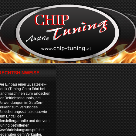
RECHTSHINWEISE
er Einbau einer Zusatzelek-
ronik (Tuning Chip) führt bei
Landmaschinen zum Erlöschen
er Betriebserlaubnis, bei
Verwendungen im Straßen-
erkehr zum Verlust des
ersicherungsschutzes sowie
um Entfall der
erstellergarantie und der vom
uning betroffenen
Gewährleistungsansprüche
egenüber dem Verkäufer.