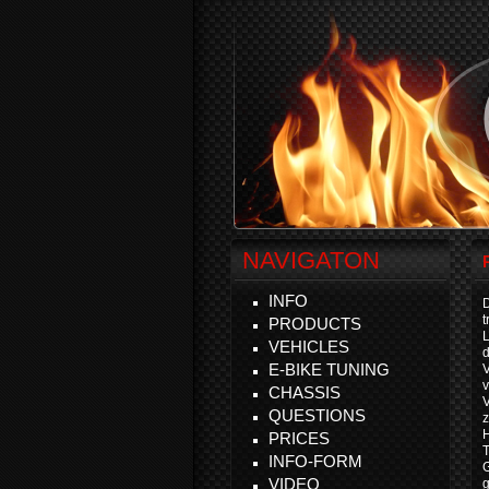
NAVIGATON
INFO
D
t
PRODUCTS
VEHICLES
d
E-BIKE TUNING
v
CHASSIS
V
QUESTIONS
z
H
PRICES
T
INFO-FORM
VIDEO
g