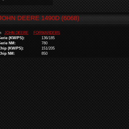
JOHN DEERE 1490D (6068)
in
JOHN DEERE
FORWARDERS
Serie (KW/PS):
136/185
Serie NM:
780
Chip (KW/PS):
151/205
Chip NM:
850