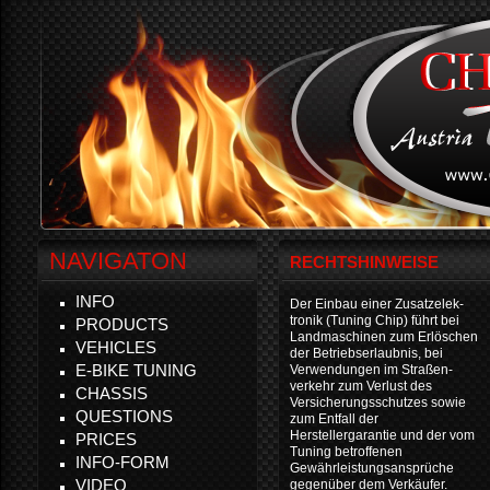
NAVIGATON
RECHTSHINWEISE
INFO
Der Einbau einer Zusatzelek-
tronik (Tuning Chip) führt bei
PRODUCTS
Landmaschinen zum Erlöschen
VEHICLES
der Betriebserlaubnis, bei
E-BIKE TUNING
Verwendungen im Straßen-
verkehr zum Verlust des
CHASSIS
Versicherungsschutzes sowie
QUESTIONS
zum Entfall der
Herstellergarantie und der vom
PRICES
Tuning betroffenen
INFO-FORM
Gewährleistungsansprüche
VIDEO
gegenüber dem Verkäufer.