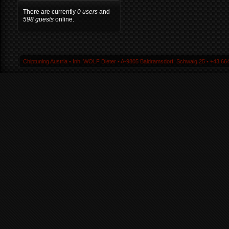
There are currently
0 users
and
598 guests
online.
Chiptuning Austria ▪ Inh. WOLF Dieter ▪ A-9805 Baldramsdorf, Schwaig 25 ▪ +43 664