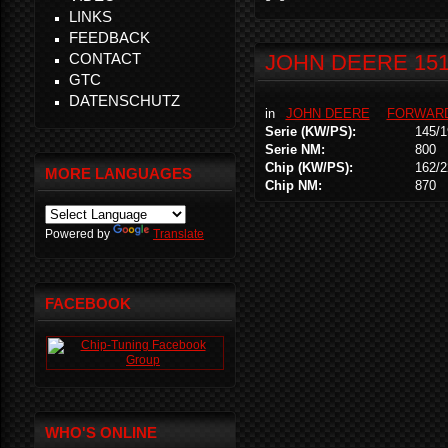
LINKS
FEEDBACK
CONTACT
JOHN DEERE 1510
GTC
DATENSCHUTZ
in
JOHN DEERE
FORWAR
Serie (KW/PS):
145/1
Serie NM:
800
Chip (KW/PS):
162/2
MORE LANGUAGES
Chip NM:
870
Powered by
Translate
FACEBOOK
WHO'S ONLINE