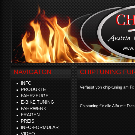
NAVIGATON
CHIPTUNING FÜR
INFO
Verfasst von chip-tuning am Fr,
PRODUKTE
FAHRZEUGE
E-BIKE TUNING
Chiptuning für alle Alfa mit Dies
FAHRWERK
FRAGEN
PREIS
INFO-FORMULAR
VIDEO