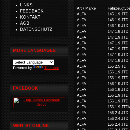
LINKS
Art / Marke
Fahrzeugtype
FEEDBACK
ALFA
145 1.9 JTD
KONTAKT
ALFA
146 1.9 JTD
AGB
ALFA
146 1.9 JTD
DATENSCHUTZ
ALFA
147 1.9 JTD
ALFA
147 1.9 JTD
ALFA
147 1.9 JTD
ALFA
147 1.9 JTD
MORE LANGUAGES
ALFA
147 1.9 JTD
ALFA
147 1.9 JTD
ALFA
155 2.5 TD
Powered by
Translate
ALFA
156 1.9 JTD
ALFA
156 1.9 JTD
ALFA
156 1.9 JTD
FACEBOOK
ALFA
156 1.9 JTD
ALFA
156 1.9 JTD
ALFA
156 1.9 JTD
ALFA
156 1.9 JTD
ALFA
156 2.4 JTD
ALFA
156 2.4 JTD
ALFA
156 2.4 JTD
WER IST ONLINE