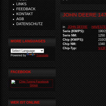
LINKS
FEEDBACK
KONTAKT
JOHN DEERE 147
AGB
DATENSCHUTZ
in
JOHN DEERE
HAVESTE
Serie (KW/PS):
190/2
Serie NM:
1250
Chip (KW/PS):
210/2
MORE LANGUAGES
Chip NM:
1340
Chip-Typ:
V-CR
Powered by
Translate
FACEBOOK
WER IST ONLINE