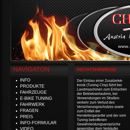
NAVIGATON
RECHTSHINWEISE
INFO
Der Einbau einer Zusatzelek-
tronik (Tuning Chip) führt bei
PRODUKTE
Landmaschinen zum Erlöschen
FAHRZEUGE
der Betriebserlaubnis, bei
E-BIKE TUNING
Verwendungen im Straßen-
verkehr zum Verlust des
FAHRWERK
Versicherungsschutzes sowie
FRAGEN
zum Entfall der
Herstellergarantie und der vom
PREIS
Tuning betroffenen
INFO-FORMULAR
Gewährleistungsansprüche
VIDEO
gegenüber dem Verkäufer.