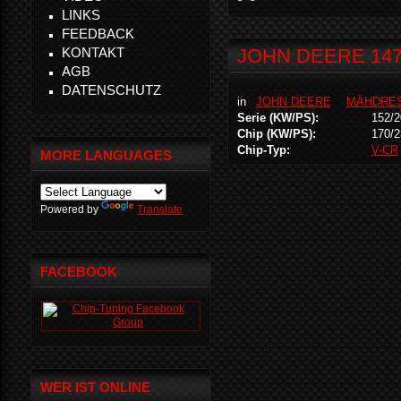
LINKS
FEEDBACK
KONTAKT
JOHN DEERE 1470
AGB
DATENSCHUTZ
in
JOHN DEERE
MÄHDRE
Serie (KW/PS):
152/2
Chip (KW/PS):
170/2
Chip-Typ:
V-CR
MORE LANGUAGES
Powered by
Translate
FACEBOOK
WER IST ONLINE