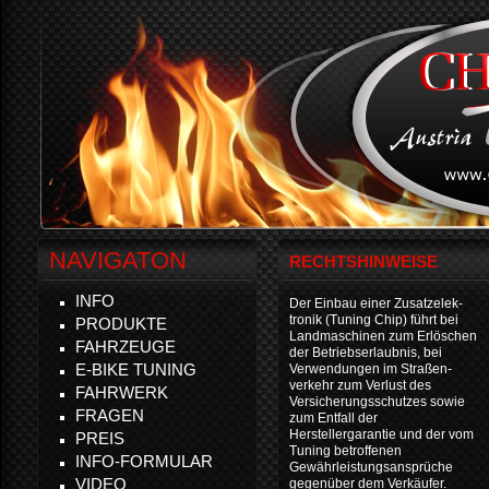
NAVIGATON
RECHTSHINWEISE
INFO
Der Einbau einer Zusatzelek-
tronik (Tuning Chip) führt bei
PRODUKTE
Landmaschinen zum Erlöschen
FAHRZEUGE
der Betriebserlaubnis, bei
E-BIKE TUNING
Verwendungen im Straßen-
verkehr zum Verlust des
FAHRWERK
Versicherungsschutzes sowie
FRAGEN
zum Entfall der
Herstellergarantie und der vom
PREIS
Tuning betroffenen
INFO-FORMULAR
Gewährleistungsansprüche
VIDEO
gegenüber dem Verkäufer.