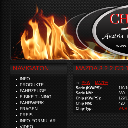
NAVIGATON
MAZDA 3 2.2 CD 
INFO
in
PKW
MAZDA
PRODUKTE
Serie (KW/PS):
110/1
FAHRZEUGE
Serie NM:
380
E-BIKE TUNING
Chip (KW/PS):
129/1
FAHRWERK
Chip NM:
420
FRAGEN
Chip-Typ:
V-CR
PREIS
INFO-FORMULAR
VIDEO