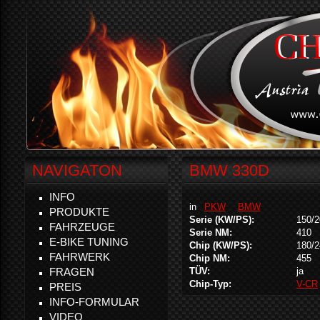
NAVIGATON
BMW 330D
INFO
in
PKW
BMW
PRODUKTE
Serie (KW/PS):
150/2
FAHRZEUGE
Serie NM:
410
E-BIKE TUNING
Chip (KW/PS):
180/2
FAHRWERK
Chip NM:
455
FRAGEN
TÜV:
ja
Chip-Typ:
V-CR
PREIS
INFO-FORMULAR
VIDEO