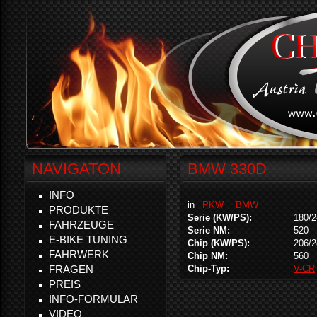
NAVIGATON
BMW 330D
INFO
in
PKW
BMW
PRODUKTE
Serie (KW/PS):
180/2
FAHRZEUGE
Serie NM:
520
E-BIKE TUNING
Chip (KW/PS):
206/2
FAHRWERK
Chip NM:
560
FRAGEN
Chip-Typ:
V-CR
PREIS
INFO-FORMULAR
VIDEO