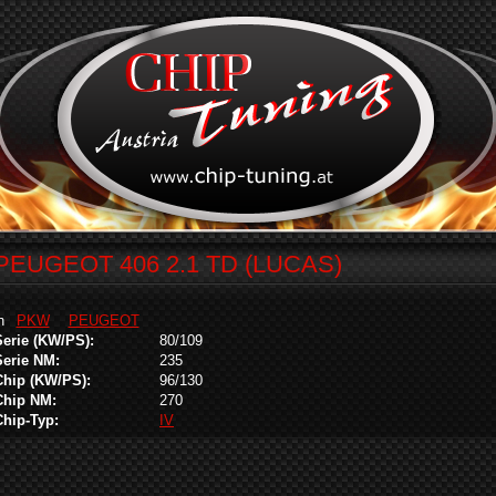
PEUGEOT 406 2.1 TD (LUCAS)
in
PKW
PEUGEOT
Serie (KW/PS):
80/109
Serie NM:
235
Chip (KW/PS):
96/130
Chip NM:
270
Chip-Typ:
IV