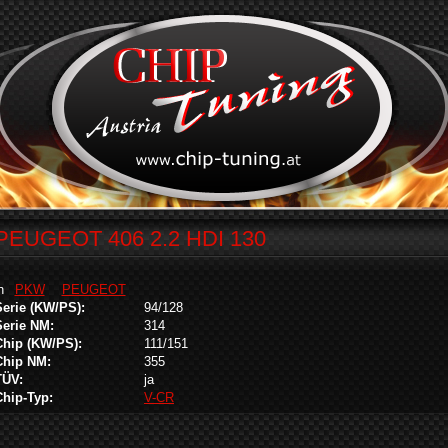
PEUGEOT 406 2.2 HDI 130
in
PKW
PEUGEOT
Serie (KW/PS):
94/128
Serie NM:
314
Chip (KW/PS):
111/151
Chip NM:
355
TÜV:
ja
Chip-Typ:
V-CR