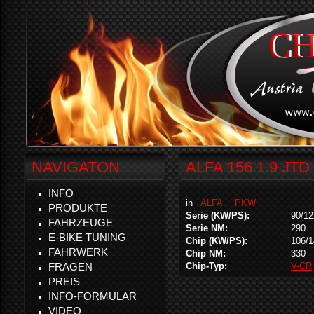
NAVIGATON
ALFA 156 1.9 JTD
INFO
in
ALFA
PKW
PRODUKTE
Serie (KW/PS):
90/12
FAHRZEUGE
Serie NM:
290
E-BIKE TUNING
Chip (KW/PS):
106/1
FAHRWERK
Chip NM:
330
FRAGEN
Chip-Typ:
V-CR
PREIS
INFO-FORMULAR
VIDEO