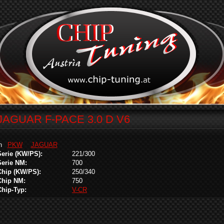
JAGUAR F-PACE 3.0 D V6
in
PKW
JAGUAR
Serie (KW/PS):
221/300
Serie NM:
700
Chip (KW/PS):
250/340
Chip NM:
750
Chip-Typ:
V-CR