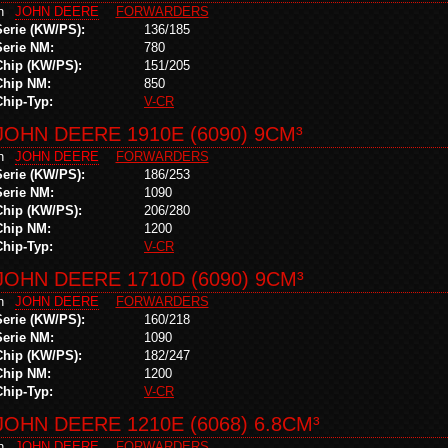
in
JOHN DEERE
FORWARDERS
Serie (KW/PS):
136/185
Serie NM:
780
Chip (KW/PS):
151/205
Chip NM:
850
Chip-Typ:
V-CR
JOHN DEERE 1910E (6090) 9CM³
in
JOHN DEERE
FORWARDERS
Serie (KW/PS):
186/253
Serie NM:
1090
Chip (KW/PS):
206/280
Chip NM:
1200
Chip-Typ:
V-CR
JOHN DEERE 1710D (6090) 9CM³
in
JOHN DEERE
FORWARDERS
Serie (KW/PS):
160/218
Serie NM:
1090
Chip (KW/PS):
182/247
Chip NM:
1200
Chip-Typ:
V-CR
JOHN DEERE 1210E (6068) 6.8CM³
in
JOHN DEERE
FORWARDERS