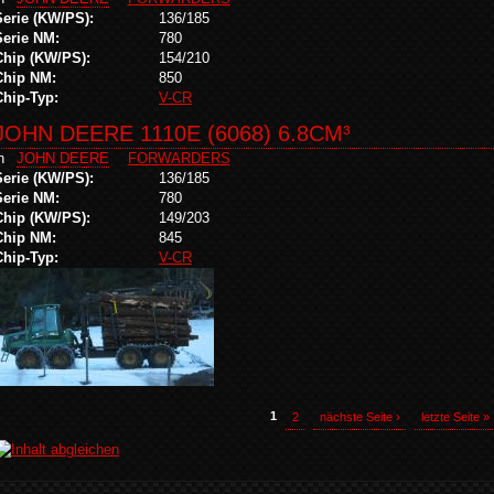
Serie (KW/PS):
136/185
Serie NM:
780
Chip (KW/PS):
154/210
Chip NM:
850
Chip-Typ:
V-CR
JOHN DEERE 1110E (6068) 6.8CM³
in
JOHN DEERE
FORWARDERS
Serie (KW/PS):
136/185
Serie NM:
780
Chip (KW/PS):
149/203
Chip NM:
845
Chip-Typ:
V-CR
1
2
nächste Seite ›
letzte Seite »