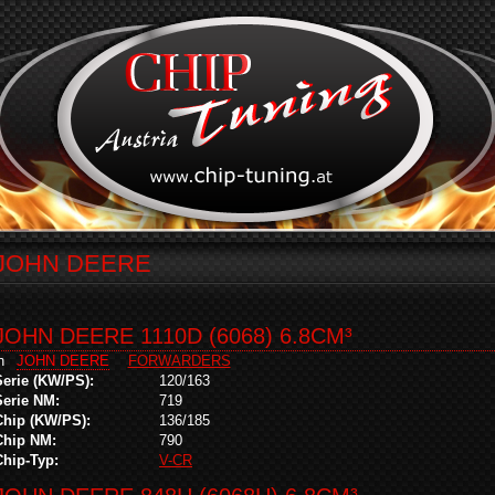
JOHN DEERE
JOHN DEERE 1110D (6068) 6.8CM³
in
JOHN DEERE
FORWARDERS
Serie (KW/PS):
120/163
Serie NM:
719
Chip (KW/PS):
136/185
Chip NM:
790
Chip-Typ:
V-CR