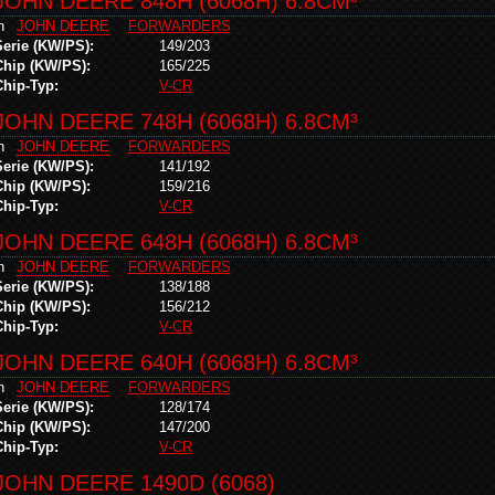
JOHN DEERE 848H (6068H) 6.8CM³
in
JOHN DEERE
FORWARDERS
Serie (KW/PS):
149/203
Chip (KW/PS):
165/225
Chip-Typ:
V-CR
JOHN DEERE 748H (6068H) 6.8CM³
in
JOHN DEERE
FORWARDERS
Serie (KW/PS):
141/192
Chip (KW/PS):
159/216
Chip-Typ:
V-CR
JOHN DEERE 648H (6068H) 6.8CM³
in
JOHN DEERE
FORWARDERS
Serie (KW/PS):
138/188
Chip (KW/PS):
156/212
Chip-Typ:
V-CR
JOHN DEERE 640H (6068H) 6.8CM³
in
JOHN DEERE
FORWARDERS
Serie (KW/PS):
128/174
Chip (KW/PS):
147/200
Chip-Typ:
V-CR
JOHN DEERE 1490D (6068)