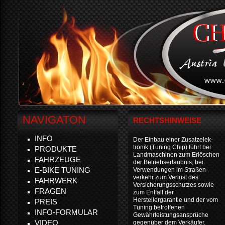
NAVIGATON
RECHTSHINWEISE
INFO
Der Einbau einer Zusatzelek-
tronik (Tuning Chip) führt bei
PRODUKTE
Landmaschinen zum Erlöschen
FAHRZEUGE
der Betriebserlaubnis, bei
E-BIKE TUNING
Verwendungen im Straßen-
verkehr zum Verlust des
FAHRWERK
Versicherungsschutzes sowie
FRAGEN
zum Entfall der
Herstellergarantie und der vom
PREIS
Tuning betroffenen
INFO-FORMULAR
Gewährleistungsansprüche
VIDEO
gegenüber dem Verkäufer.