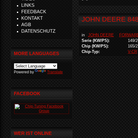
LINKS
FEEDBACK
KONTAKT
JOHN DEERE 848H
AGB
DATENSCHUTZ
in
JOHN DEERE
FORWAR
Serie (KW/PS):
149/2
Chip (KW/PS):
165/2
Chip-Typ:
V-CR
MORE LANGUAGES
Powered by
Translate
FACEBOOK
WER IST ONLINE